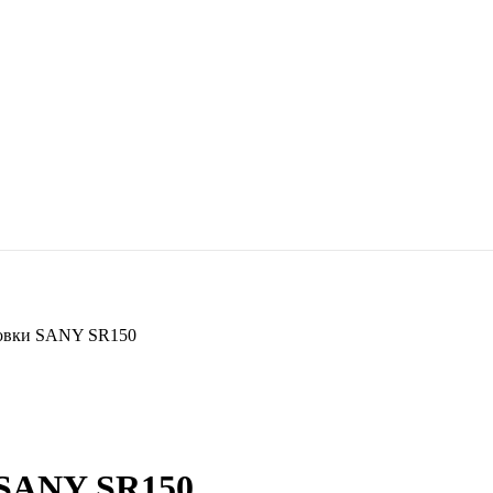
новки SANY SR150
 SANY SR150