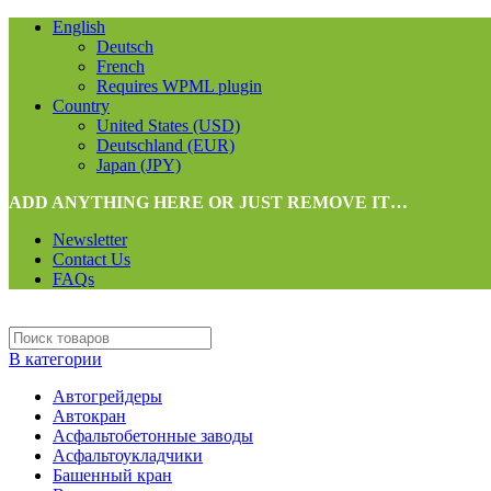
English
Deutsch
French
Requires WPML plugin
Country
United States (USD)
Deutschland (EUR)
Japan (JPY)
ADD ANYTHING HERE OR JUST REMOVE IT…
Newsletter
Contact Us
FAQs
В категории
Автогрейдеры
Автокран
Асфальтобетонные заводы
Асфальтоукладчики
Башенный кран