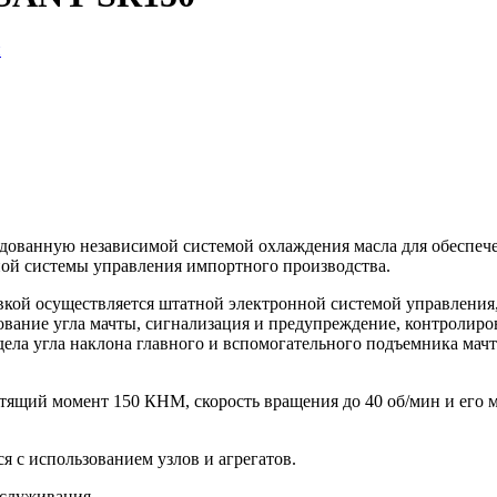
и
удованную независимой системой охлаждения масла для обеспеч
ной системы управления импортного производства.
овкой осуществляется штатной электронной системой управления
вание угла мачты, сигнализация и предупреждение, контролиро
ела угла наклона главного и вспомогательного подъемника мачт
ящий момент 150 КНМ, скорость вращения до 40 об/мин и его м
 с использованием узлов и агрегатов.
служивания.