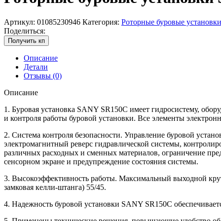
Артикул:
01085230946
Категория:
Роторные буровые установк
Поделиться:
Получить кп
Описание
Детали
Отзывы (0)
Описание
1. Буровая установка SANY SR150C имеет гидросистему, обор
и контроля работы буровой установки. Все элементы электрон
2. Система контроля безопасности. Управление буровой устан
электромагнитный реверс гидравлической системы, контролиро
различных расходных и сменных материалов, ограничение пред
сенсорном экране и предупреждение состояния системы.
3. Высокоэффективность работы. Максимальный выходной крут
замковая келли-штанга) 55/45.
4. Надежность буровой установки SANY SR150C обеспечивается
5. Применены технические решения, повышающие удобство об