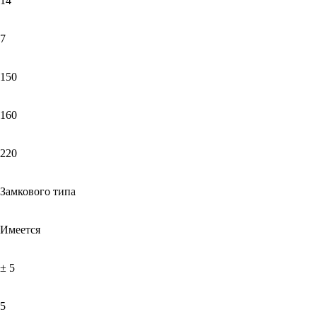
14
7
150
160
220
Замкового типа
Имеется
± 5
5