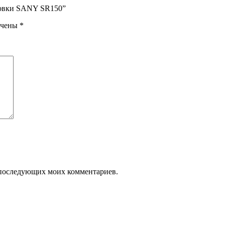
ановки SANY SR150”
ечены
*
ля последующих моих комментариев.