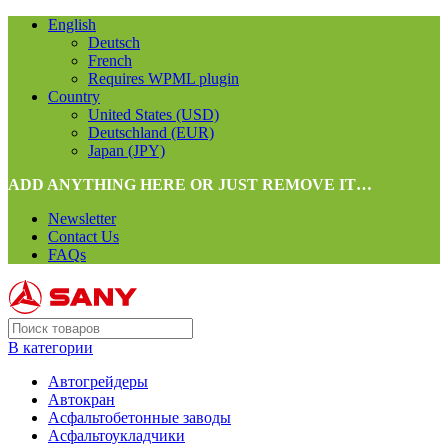
English
Deutsch
French
Requires WPML plugin
Country
United States (USD)
Deutschland (EUR)
Japan (JPY)
ADD ANYTHING HERE OR JUST REMOVE IT…
Newsletter
Contact Us
FAQs
В категории
Автогрейдеры
Автокран
Асфальтобетонные заводы
Асфальтоукладчики